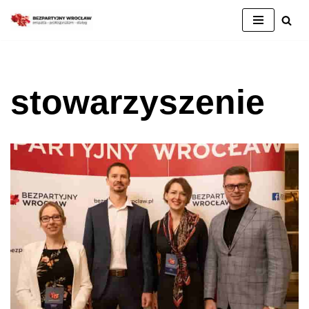
Przejdź
do
treści
stowarzyszenie