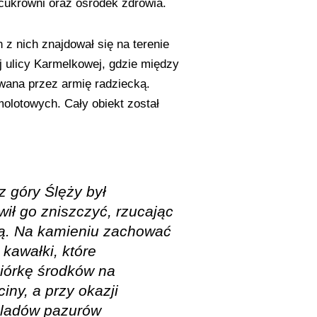
cukrowni oraz ośrodek zdrowia.
z nich znajdował się na terenie
j ulicy Karmelkowej, gdzie między
owana przez armię radziecką.
olotowych. Cały obiekt został
z góry Ślęży był
ił go zniszczyć, rzucając
ką. Na kamieniu zachować
 kawałki, które
biórkę środków na
iny, a przy okazji
śladów pazurów