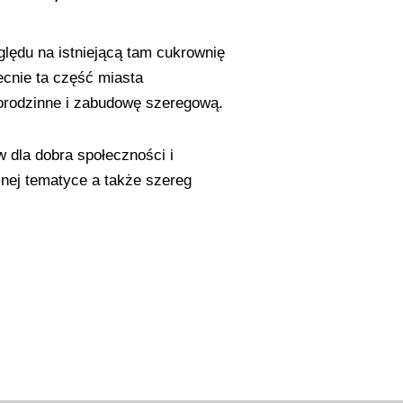
ględu na istniejącą tam cukrownię
ecnie ta część miasta
orodzinne i zabudowę szeregową.
w dla dobra społeczności i
óżnej tematyce a także szereg