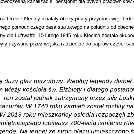
nowoczesną kanalizację, pensjonat dla byłych pracowników 
a terenie Kleciny działały obozy pracy przymusowej. Jeden 
nnego pomocniczego pasa startowego na południu od obecne
y dla Luftwaffe. 15 lutego 1945 roku Klecina została okup
były używane przez wojska radzieckie do napraw części sam
ę duży głaz narzutowy. Według legendy diabeł 
ieży kościoła św. Elżbiety i dlatego postanow
. Ten został jednak zatrzymany przez siłę bos
 pazurów. W 1740 roku kamień został rozbity na
. W 2013 roku mieszkańcy osiedla rozpoczęli z
iętniającego jubileusz 700-lecia istnienia Klec
gendę. Na jednej ze stron głazu umieszczono 