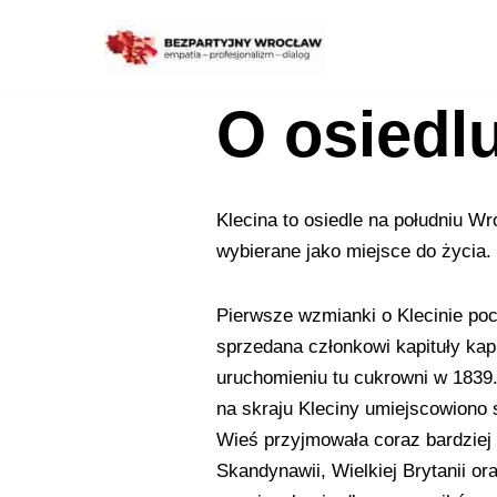
Przejdź
do
O osiedl
treści
Klecina to osiedle na południu Wr
wybierane jako miejsce do życia.
Pierwsze wzmianki o Klecinie poc
sprzedana członkowi kapituły kap
uruchomieniu tu cukrowni w 1839.
na skraju Kleciny umiejscowiono 
Wieś przyjmowała coraz bardziej 
Skandynawii, Wielkiej Brytanii or