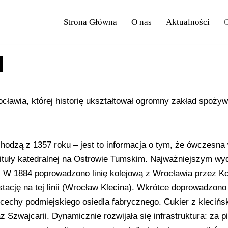
Strona Główna
O nas
Aktualności
O
u
ocławia, której historię ukształtował ogromny zakład spożywc
hodzą z 1357 roku – jest to informacja o tym, że ówczesna w
ituły katedralnej na Ostrowie Tumskim. Najważniejszym wyda
 W 1884 poprowadzono linię kolejową z Wrocławia przez Kob
stację na tej linii (Wrocław Klecina). Wkrótce doprowadzono
cechy podmiejskiego osiedla fabrycznego. Cukier z kleciń
az Szwajcarii. Dynamicznie rozwijała się infrastruktura: z