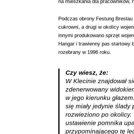
na mieszkania dla pracowników, 
Podczas obrony Festung Breslau n
cukrowni, a drugi w okolicy woje
innymi produkowano sprzęt wojenn
Hangar i trawienny pas startowy 
rozebrany w 1996 roku.
Czy wiesz, że:
W Klecinie znajdował si
zdenerwowany widokiem w
w jego kierunku głazem
się miały jedynie ślady
rozwieziono po okolicy
ustawienie pomnika upam
przypominającego tę le