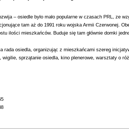
ozwija – osiedle było mało popularne w czasach PRL, ze wz
acjonujące tam aż do 1991 roku wojska Armii Czerwonej. Ob
tu ilości mieszkańców. Buduje się tam głównie domki jedn
ła rada osiedla, organizując z mieszkańcami szereg inicjaty
, wigilie, sprzątanie osiedla, kino plenerowe, warsztaty o r
65
38