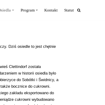
siedla
Program
Kontakt
Statut
zy. Dziś osiedle to jest chętnie
ieś Clettindorf została
rzeniem w historii osiedla było
ierzyce do Sobótki i Świdnicy, a
 także bocznice do cukrowni.
skiego zakładu eksportowano do
a pieniądze cukrowni wybudowano